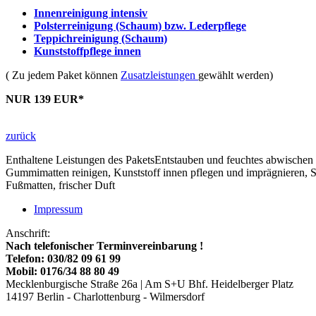
Innenreinigung intensiv
Polsterreinigung (Schaum) bzw. Lederpflege
Teppichreinigung (Schaum)
Kunststoffpflege innen
( Zu jedem Paket können
Zusatzleistungen
gewählt werden)
NUR 139 EUR*
zurück
Enthaltene Leistungen des Pakets
Entstauben und feuchtes abwischen 
Gummimatten reinigen, Kunststoff innen pflegen und imprägnieren, Sc
Fußmatten, frischer Duft
Impressum
Anschrift:
Nach telefonischer Terminvereinbarung !
Telefon: 030/82 09 61 99
Mobil: 0176/34 88 80 49
Mecklenburgische Straße 26a | Am S+U Bhf. Heidelberger Platz
14197 Berlin - Charlottenburg - Wilmersdorf