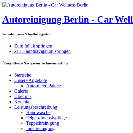
Autoreinigung Berlin - Car Well
Seitenbezogene Schnellnavigation
Zum Inhalt springen
Zur Hauptnavigation springen
Übergreifende Navigation des Internetauftitts
Startseite
Unsere Angebote
Autopflege Pakete
Galerie
Über uns
Kontakt
Leistungsbeschreibung
Handwäsche
Felgen-Intensivpflege
Teppichreinigung
Innenreinigung